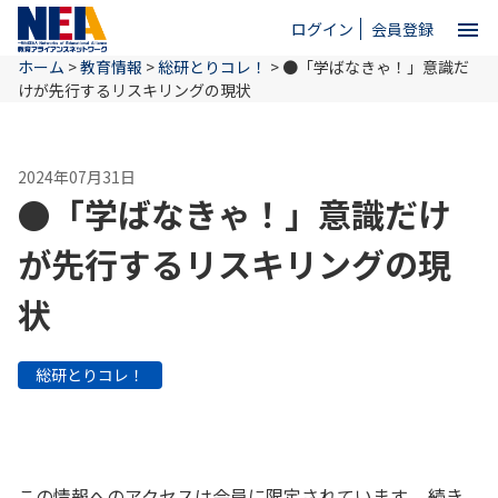
menu
ログイン
会員登録
ホーム
>
教育情報
>
総研とりコレ！
>
●「学ばなきゃ！」意識だ
close
けが先行するリスキリングの現状
ホーム
2024年07月31日
●「学ばなきゃ！」意識だけ
NEAとは
が先行するリスキリングの現
状
教育情報
総研とりコレ！
お問い合わせ
この情報へのアクセスは会員に限定されています。 続き