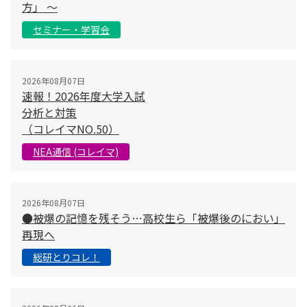
方」 〜
セミナー・学習会
2026年08月07日
速報！2026年度大学入試
分析と対策
（コレイマNO.50）
NEA通信 (コレイマ)
2026年08月07日
●被爆の記憶を残そう…高校生ら「被爆後のにおい」
再現へ
総研とりコレ！