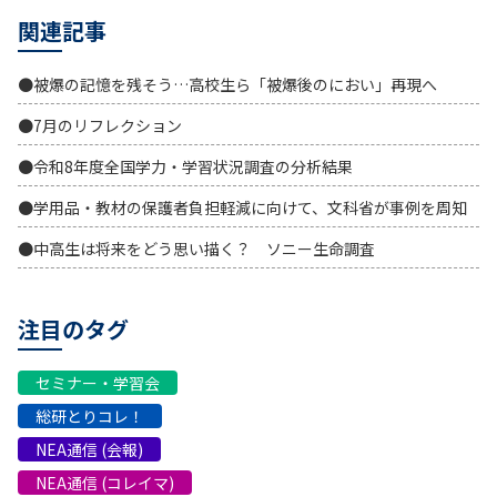
関連記事
●被爆の記憶を残そう…高校生ら「被爆後のにおい」再現へ
●7月のリフレクション
●令和8年度全国学力・学習状況調査の分析結果
●学用品・教材の保護者負担軽減に向けて、文科省が事例を周知
●中高生は将来をどう思い描く？ ソニー生命調査
注目のタグ
セミナー・学習会
総研とりコレ！
NEA通信 (会報)
NEA通信 (コレイマ)