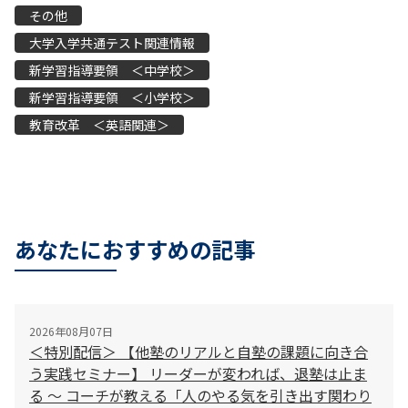
その他
大学入学共通テスト関連情報
新学習指導要領 ＜中学校＞
新学習指導要領 ＜小学校＞
教育改革 ＜英語関連＞
あなたにおすすめの記事
2026年08月07日
＜特別配信＞ 【他塾のリアルと自塾の課題に向き合
う実践セミナー】 リーダーが変われば、退塾は止ま
る 〜 コーチが教える「人のやる気を引き出す関わり