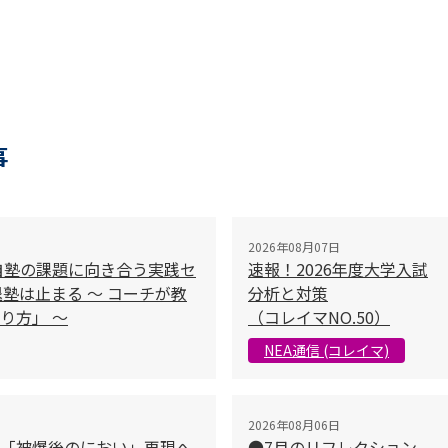
事
2026年08月07日
自塾の課題に向き合う実践セ
速報！2026年度大学入試
塾は止まる 〜 コーチが教
分析と対策
り方」 〜
（コレイマNO.50）
NEA通信 (コレイマ)
2026年08月06日
「被爆後のにおい」再現へ
●7月のリフレクション