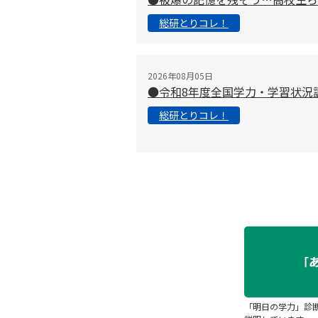
総研とりコレ！
2026年08月05日
●令和8年度全国学力・学習状況
総研とりコレ！
「明日の学力」診