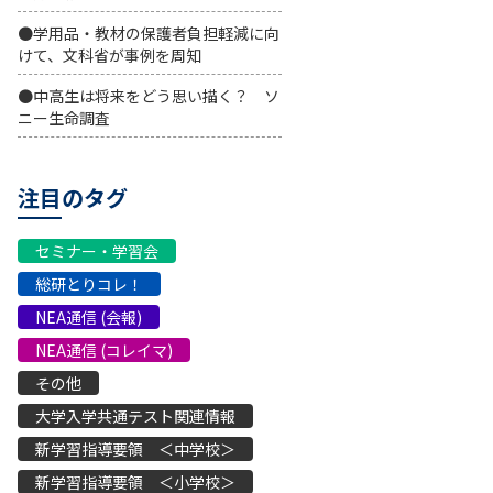
●学用品・教材の保護者負担軽減に向
けて、文科省が事例を周知
●中高生は将来をどう思い描く？ ソ
ニー生命調査
注目のタグ
セミナー・学習会
総研とりコレ！
NEA通信 (会報)
NEA通信 (コレイマ)
その他
大学入学共通テスト関連情報
新学習指導要領 ＜中学校＞
新学習指導要領 ＜小学校＞