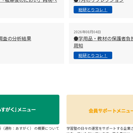
総研とりコレ！
2026年08月04日
調査の分析結果
●学用品・教材の保護者負
周知
総研とりコレ！
断（通称：あすがく） の概要について
学習塾の日々の運営をサポートする企業