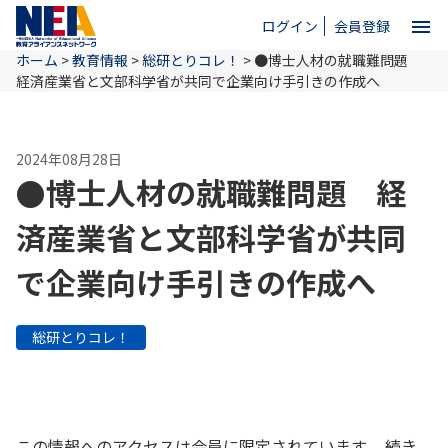
menu
ログイン
会員登録
ホーム
>
教育情報
>
総研とりコレ！
>
●博士人材の就職難問題
close
経済産業省と文部科学省が共同で企業向け手引きの作成へ
ホーム
2024年08月28日
●博士人材の就職難問題 経
NEAとは
済産業省と文部科学省が共同
で企業向け手引きの作成へ
教育情報
総研とりコレ！
お問い合わせ
この情報へのアクセスは会員に限定されています。 続き