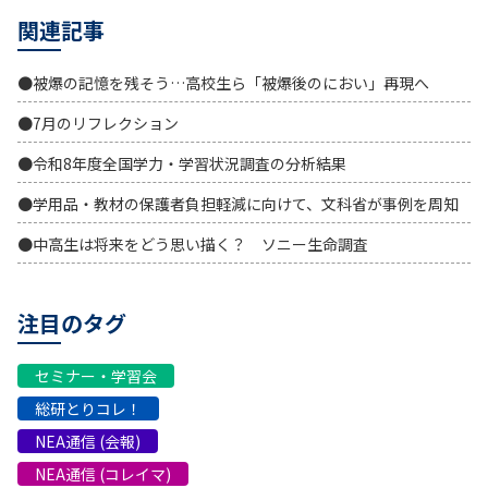
関連記事
●被爆の記憶を残そう…高校生ら「被爆後のにおい」再現へ
●7月のリフレクション
●令和8年度全国学力・学習状況調査の分析結果
●学用品・教材の保護者負担軽減に向けて、文科省が事例を周知
●中高生は将来をどう思い描く？ ソニー生命調査
注目のタグ
セミナー・学習会
総研とりコレ！
NEA通信 (会報)
NEA通信 (コレイマ)