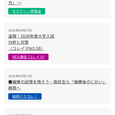
方」 〜
セミナー・学習会
2026年08月07日
速報！2026年度大学入試
分析と対策
（コレイマNO.50）
NEA通信 (コレイマ)
2026年08月07日
●被爆の記憶を残そう…高校生ら「被爆後のにおい」
再現へ
総研とりコレ！