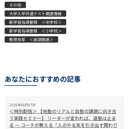
その他
大学入学共通テスト関連情報
新学習指導要領 ＜中学校＞
新学習指導要領 ＜小学校＞
教育改革 ＜英語関連＞
あなたにおすすめの記事
2026年08月07日
＜特別配信＞ 【他塾のリアルと自塾の課題に向き合
う実践セミナー】 リーダーが変われば、退塾は止ま
る 〜 コーチが教える「人のやる気を引き出す関わり