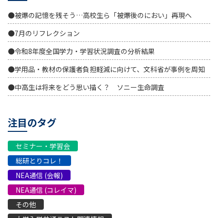
●被爆の記憶を残そう…高校生ら「被爆後のにおい」再現へ
●7月のリフレクション
●令和8年度全国学力・学習状況調査の分析結果
●学用品・教材の保護者負担軽減に向けて、文科省が事例を周知
●中高生は将来をどう思い描く？ ソニー生命調査
注目のタグ
セミナー・学習会
総研とりコレ！
NEA通信 (会報)
NEA通信 (コレイマ)
その他