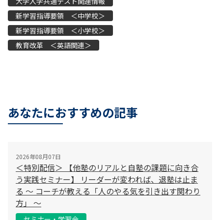
大学入学共通テスト関連情報
新学習指導要領 ＜中学校＞
新学習指導要領 ＜小学校＞
教育改革 ＜英語関連＞
あなたにおすすめの記事
2026年08月07日
＜特別配信＞ 【他塾のリアルと自塾の課題に向き合
う実践セミナー】 リーダーが変われば、退塾は止ま
る 〜 コーチが教える「人のやる気を引き出す関わり
方」 〜
セミナー・学習会