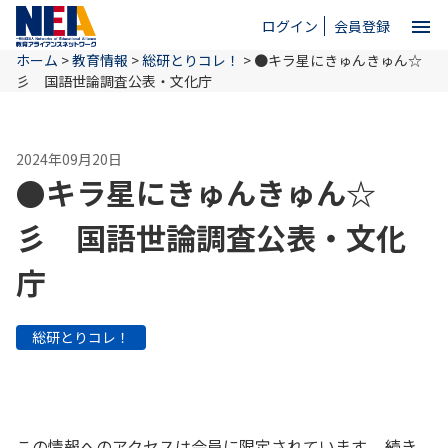
menu
ログイン
会員登録
ホーム
>
教育情報
>
総研とりコレ！
>
●キラ星にきゅんきゅん☆
close
彡 国語世論調査公表・文化庁
ホーム
2024年09月20日
●キラ星にきゅんきゅん☆
NEAとは
彡 国語世論調査公表・文化
庁
教育情報
総研とりコレ！
お問い合わせ
この情報へのアクセスは会員に限定されています。 続き