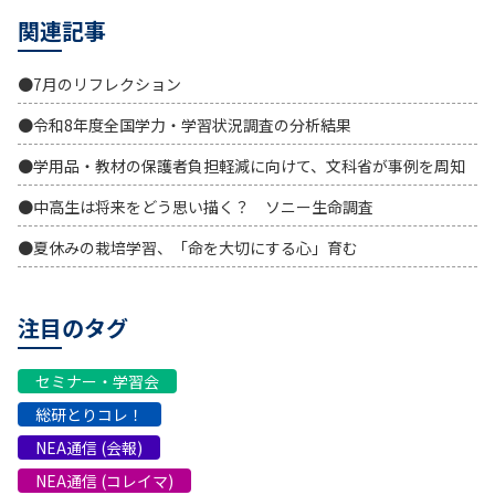
関連記事
●7月のリフレクション
●令和8年度全国学力・学習状況調査の分析結果
●学用品・教材の保護者負担軽減に向けて、文科省が事例を周知
●中高生は将来をどう思い描く？ ソニー生命調査
●夏休みの栽培学習、「命を大切にする心」育む
注目のタグ
セミナー・学習会
総研とりコレ！
NEA通信 (会報)
NEA通信 (コレイマ)