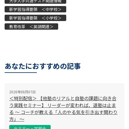
大学入学共通テスト関連情報
新学習指導要領 ＜中学校＞
新学習指導要領 ＜小学校＞
教育改革 ＜英語関連＞
あなたにおすすめの記事
2026年08月07日
＜特別配信＞ 【他塾のリアルと自塾の課題に向き合
う実践セミナー】 リーダーが変われば、退塾は止ま
る 〜 コーチが教える「人のやる気を引き出す関わり
方」 〜
セミナー・学習会