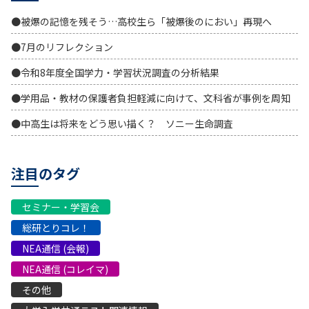
●被爆の記憶を残そう…高校生ら「被爆後のにおい」再現へ
●7月のリフレクション
●令和8年度全国学力・学習状況調査の分析結果
●学用品・教材の保護者負担軽減に向けて、文科省が事例を周知
●中高生は将来をどう思い描く？ ソニー生命調査
注目のタグ
セミナー・学習会
総研とりコレ！
NEA通信 (会報)
NEA通信 (コレイマ)
その他