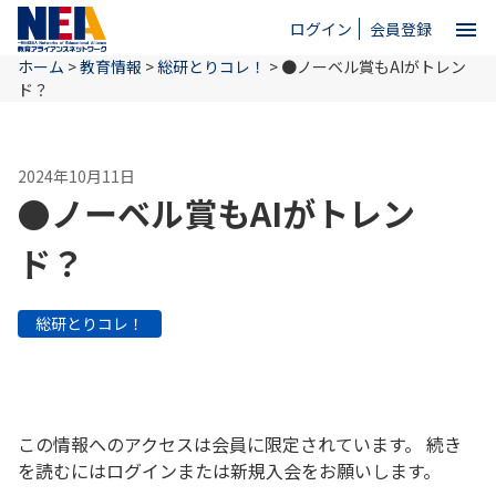
menu
ログイン
会員登録
ホーム
>
教育情報
>
総研とりコレ！
>
●ノーベル賞もAIがトレン
close
ド？
ホーム
2024年10月11日
●ノーベル賞もAIがトレン
NEAとは
ド？
教育情報
総研とりコレ！
お問い合わせ
この情報へのアクセスは会員に限定されています。 続き
を読むにはログインまたは新規入会をお願いします。