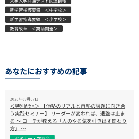
大学入学共通テスト関連情報
新学習指導要領 ＜中学校＞
新学習指導要領 ＜小学校＞
教育改革 ＜英語関連＞
あなたにおすすめの記事
2026年08月07日
＜特別配信＞ 【他塾のリアルと自塾の課題に向き合
う実践セミナー】 リーダーが変われば、退塾は止ま
る 〜 コーチが教える「人のやる気を引き出す関わり
方」 〜
セミナー・学習会