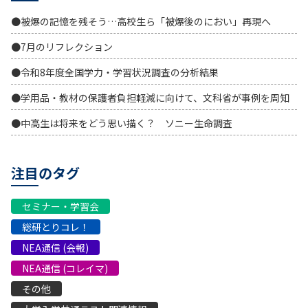
●被爆の記憶を残そう…高校生ら「被爆後のにおい」再現へ
●7月のリフレクション
●令和8年度全国学力・学習状況調査の分析結果
●学用品・教材の保護者負担軽減に向けて、文科省が事例を周知
●中高生は将来をどう思い描く？ ソニー生命調査
注目のタグ
セミナー・学習会
総研とりコレ！
NEA通信 (会報)
NEA通信 (コレイマ)
その他