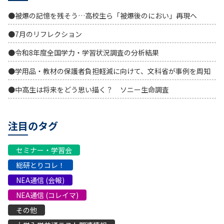
●被爆の記憶を残そう…高校生ら「被爆後のにおい」再現へ
●7月のリフレクション
●令和8年度全国学力・学習状況調査の分析結果
●学用品・教材の保護者負担軽減に向けて、文科省が事例を周知
●中高生は将来をどう思い描く？ ソニー生命調査
注目のタグ
セミナー・学習会
総研とりコレ！
NEA通信 (会報)
NEA通信 (コレイマ)
その他