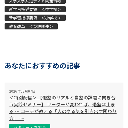
大学入学共通テスト関連情報
新学習指導要領 ＜中学校＞
新学習指導要領 ＜小学校＞
教育改革 ＜英語関連＞
あなたにおすすめの記事
2026年08月07日
＜特別配信＞ 【他塾のリアルと自塾の課題に向き合
う実践セミナー】 リーダーが変われば、退塾は止ま
る 〜 コーチが教える「人のやる気を引き出す関わり
方」 〜
セミナー・学習会