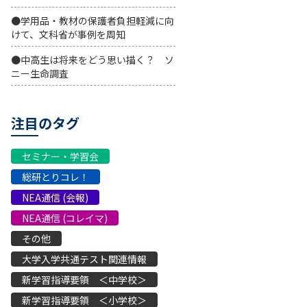
●学用品・教材の保護者負担軽減に向
けて、文科省が事例を周知
●中高生は将来をどう思い描く？ ソ
ニー生命調査
注目のタグ
セミナー・学習会
総研とりコレ！
NEA通信 (会報)
NEA通信 (コレイマ)
その他
大学入学共通テスト関連情報
新学習指導要領 ＜中学校＞
新学習指導要領 ＜小学校＞