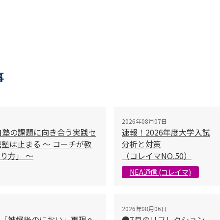
事
2026年08月07日
自塾の課題に向き合う実践セ
速報！2026年度大学入試
塾は止まる 〜 コーチが教
分析と対策
り方」 〜
（コレイマNO.50）
NEA通信 (コレイマ)
2026年08月06日
「被爆後のにおい」再現へ
●7月のリフレクション