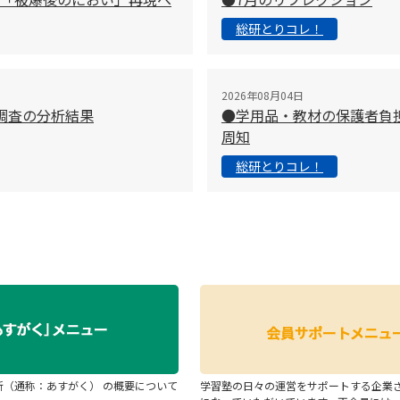
総研とりコレ！
2026年08月04日
調査の分析結果
●学用品・教材の保護者負
周知
総研とりコレ！
断（通称：あすがく） の概要について
学習塾の日々の運営をサポートする企業