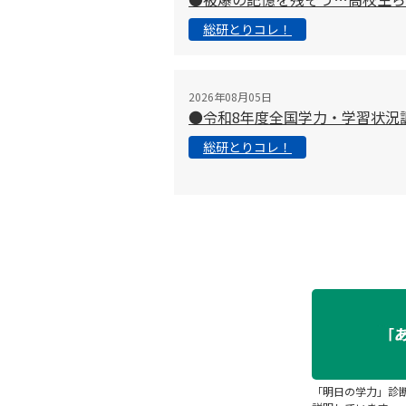
総研とりコレ！
2026年08月05日
●令和8年度全国学力・学習状況
総研とりコレ！
「明日の学力」診