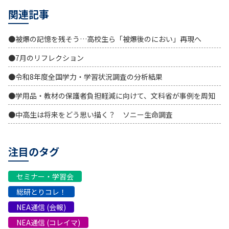
関連記事
●被爆の記憶を残そう…高校生ら「被爆後のにおい」再現へ
●7月のリフレクション
●令和8年度全国学力・学習状況調査の分析結果
●学用品・教材の保護者負担軽減に向けて、文科省が事例を周知
●中高生は将来をどう思い描く？ ソニー生命調査
注目のタグ
セミナー・学習会
総研とりコレ！
NEA通信 (会報)
NEA通信 (コレイマ)