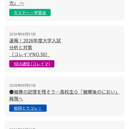
方」 〜
セミナー・学習会
2026年08月07日
速報！2026年度大学入試
分析と対策
（コレイマNO.50）
NEA通信 (コレイマ)
2026年08月07日
●被爆の記憶を残そう…高校生ら「被爆後のにおい」
再現へ
総研とりコレ！