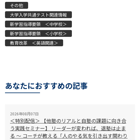
その他
大学入学共通テスト関連情報
新学習指導要領 ＜中学校＞
新学習指導要領 ＜小学校＞
教育改革 ＜英語関連＞
あなたにおすすめの記事
2026年08月07日
＜特別配信＞ 【他塾のリアルと自塾の課題に向き合
う実践セミナー】 リーダーが変われば、退塾は止ま
る 〜 コーチが教える「人のやる気を引き出す関わり