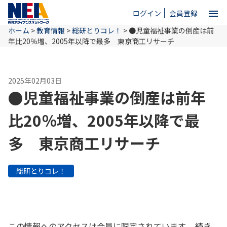
menu
ログイン
会員登録
ホーム
>
教育情報
>
総研とりコレ！
>
●児童福祉事業の倒産は前
close
年比20％増、2005年以降で最多 東京商工リサーチ
ホーム
2025年02月03日
●児童福祉事業の倒産は前年
NEAとは
比20％増、2005年以降で最
多 東京商工リサーチ
教育情報
総研とりコレ！
お問い合わせ
この情報へのアクセスは会員に限定されています。 続き