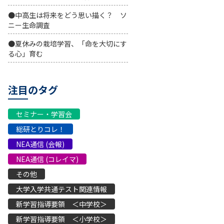
●中高生は将来をどう思い描く？ ソ
ニー生命調査
●夏休みの栽培学習、「命を大切にす
る心」育む
注目のタグ
セミナー・学習会
総研とりコレ！
NEA通信 (会報)
NEA通信 (コレイマ)
その他
大学入学共通テスト関連情報
新学習指導要領 ＜中学校＞
新学習指導要領 ＜小学校＞