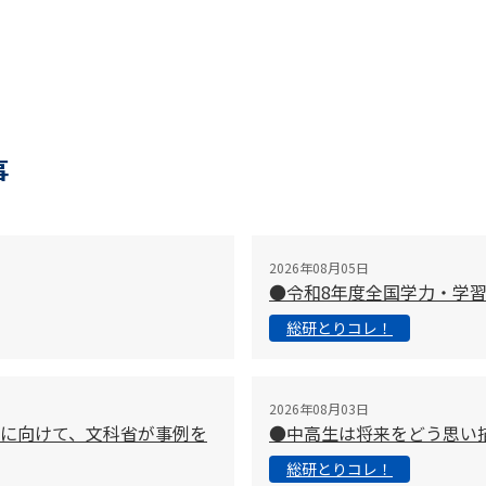
事
2026年08月05日
●令和8年度全国学力・学
総研とりコレ！
2026年08月03日
に向けて、文科省が事例を
●中高生は将来をどう思い
総研とりコレ！