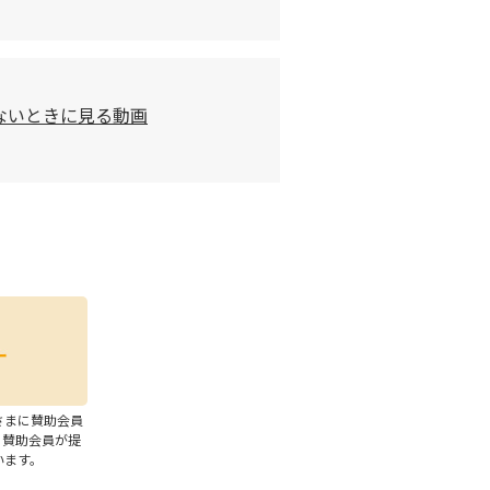
ないときに見る動画
さまに賛助会員
、賛助会員が提
います。