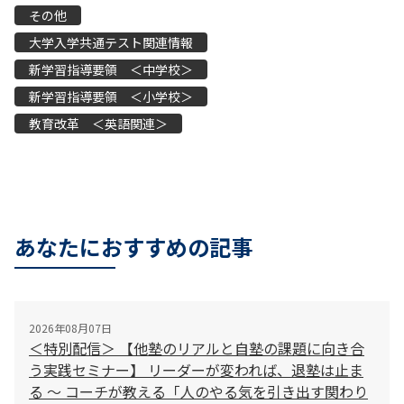
その他
大学入学共通テスト関連情報
新学習指導要領 ＜中学校＞
新学習指導要領 ＜小学校＞
教育改革 ＜英語関連＞
あなたにおすすめの記事
2026年08月07日
＜特別配信＞ 【他塾のリアルと自塾の課題に向き合
う実践セミナー】 リーダーが変われば、退塾は止ま
る 〜 コーチが教える「人のやる気を引き出す関わり