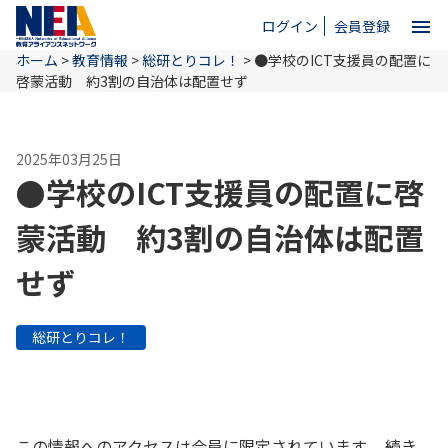
menu
ログイン
会員登録
ホーム
>
教育情報
>
総研とりコレ！
>
●学校のICT支援員の配置に
close
啓蒙活動 約3割の自治体は配置せず
ホーム
2025年03月25日
●学校のICT支援員の配置に啓
NEAとは
蒙活動 約3割の自治体は配置
せず
教育情報
総研とりコレ！
お問い合わせ
この情報へのアクセスは会員に限定されています。 続き