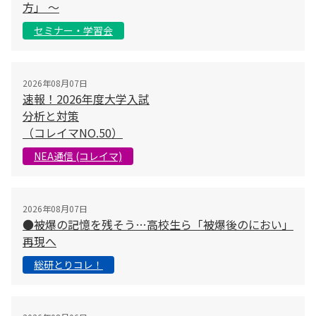
方」 〜
セミナー・学習会
2026年08月07日
速報！2026年度大学入試
分析と対策
（コレイマNO.50）
NEA通信 (コレイマ)
2026年08月07日
●被爆の記憶を残そう…高校生ら「被爆後のにおい」
再現へ
総研とりコレ！