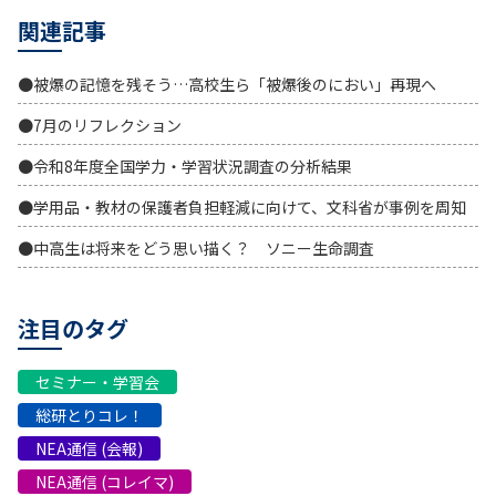
関連記事
●被爆の記憶を残そう…高校生ら「被爆後のにおい」再現へ
●7月のリフレクション
●令和8年度全国学力・学習状況調査の分析結果
●学用品・教材の保護者負担軽減に向けて、文科省が事例を周知
●中高生は将来をどう思い描く？ ソニー生命調査
注目のタグ
セミナー・学習会
総研とりコレ！
NEA通信 (会報)
NEA通信 (コレイマ)