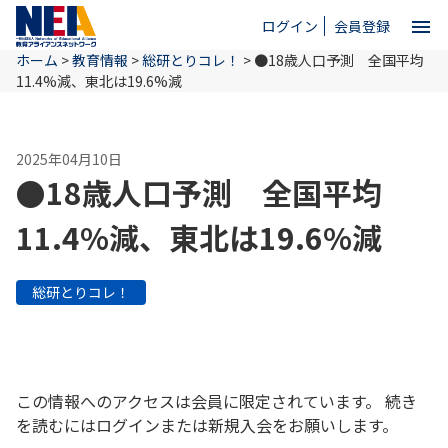
menu
ログイン
会員登録
ホーム
>
教育情報
>
総研とりコレ！
>
●18歳人口予測 全国平均
close
11.4%減、東北は19.6%減
ホーム
2025年04月10日
●18歳人口予測 全国平均
NEAとは
11.4%減、東北は19.6%減
教育情報
総研とりコレ！
お問い合わせ
この情報へのアクセスは会員に限定されています。 続き
を読むにはログインまたは新規入会をお願いします。