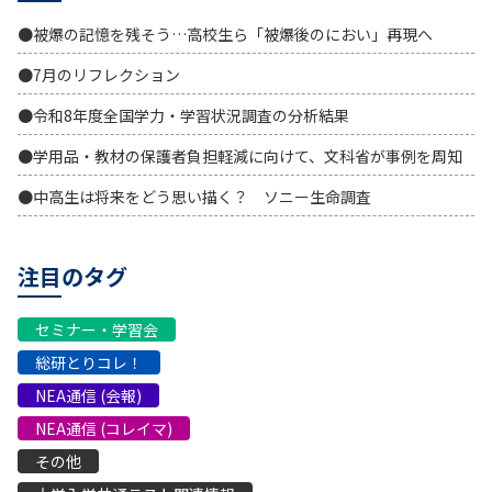
●被爆の記憶を残そう…高校生ら「被爆後のにおい」再現へ
●7月のリフレクション
●令和8年度全国学力・学習状況調査の分析結果
●学用品・教材の保護者負担軽減に向けて、文科省が事例を周知
●中高生は将来をどう思い描く？ ソニー生命調査
注目のタグ
セミナー・学習会
総研とりコレ！
NEA通信 (会報)
NEA通信 (コレイマ)
その他