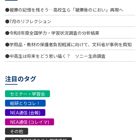
●被爆の記憶を残そう…高校生ら「被爆後のにおい」再現へ
●7月のリフレクション
●令和8年度全国学力・学習状況調査の分析結果
●学用品・教材の保護者負担軽減に向けて、文科省が事例を周知
●中高生は将来をどう思い描く？ ソニー生命調査
注目のタグ
セミナー・学習会
総研とりコレ！
NEA通信 (会報)
NEA通信 (コレイマ)
その他