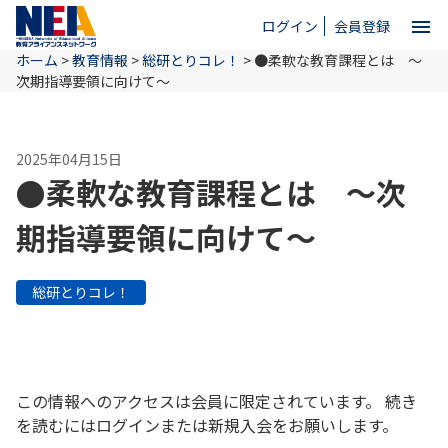
menu
ログイン
会員登録
ホーム
>
教育情報
>
総研とりコレ！
>
●柔軟な教育課程とは ～
close
次期指導要領に向けて～
ホーム
2025年04月15日
●柔軟な教育課程とは ～次
NEAとは
期指導要領に向けて～
教育情報
総研とりコレ！
お問い合わせ
この情報へのアクセスは会員に限定されています。 続き
を読むにはログインまたは新規入会をお願いします。