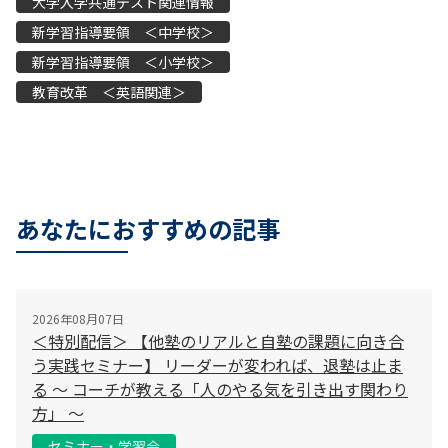
大学入学共通テスト関連情報
新学習指導要領 ＜中学校＞
新学習指導要領 ＜小学校＞
教育改革 ＜英語関連＞
あなたにおすすめの記事
2026年08月07日
＜特別配信＞ 【他塾のリアルと自塾の課題に向き合
う実践セミナー】 リーダーが変われば、退塾は止ま
る 〜 コーチが教える「人のやる気を引き出す関わり
方」 〜
セミナー・学習会