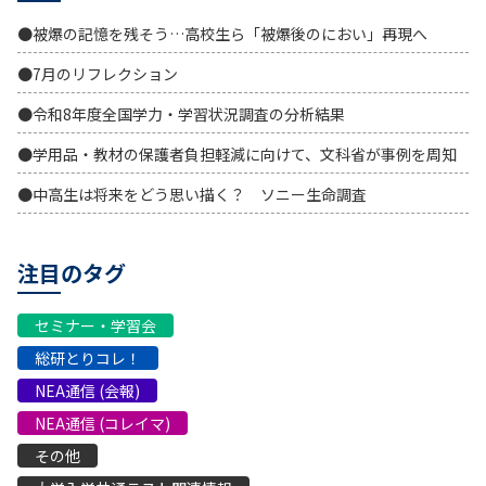
●被爆の記憶を残そう…高校生ら「被爆後のにおい」再現へ
●7月のリフレクション
●令和8年度全国学力・学習状況調査の分析結果
●学用品・教材の保護者負担軽減に向けて、文科省が事例を周知
●中高生は将来をどう思い描く？ ソニー生命調査
注目のタグ
セミナー・学習会
総研とりコレ！
NEA通信 (会報)
NEA通信 (コレイマ)
その他