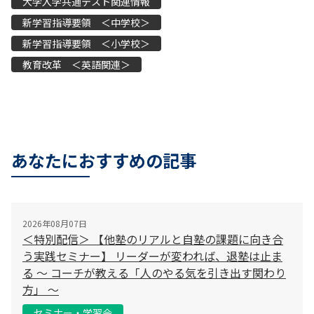
大学入学共通テスト関連情報
新学習指導要領 ＜中学校＞
新学習指導要領 ＜小学校＞
教育改革 ＜英語関連＞
あなたにおすすめの記事
2026年08月07日
＜特別配信＞ 【他塾のリアルと自塾の課題に向き合
う実践セミナー】 リーダーが変われば、退塾は止ま
る 〜 コーチが教える「人のやる気を引き出す関わり
方」 〜
セミナー・学習会