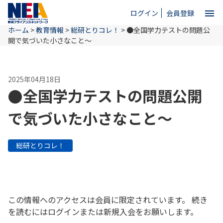
menu
ログイン
会員登録
ホーム
>
教育情報
>
総研とりコレ！
>
●全国学力テストの問題公
close
開で気づいた小さなこと～
ホーム
2025年04月18日
●全国学力テストの問題公開
NEAとは
で気づいた小さなこと～
教育情報
総研とりコレ！
お問い合わせ
この情報へのアクセスは会員に限定されています。 続き
を読むにはログインまたは新規入会をお願いします。