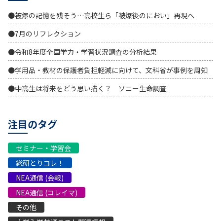
●被爆の記憶を残そう…高校生ら「被爆後のにおい」再現へ
●7月のリフレクション
●令和8年度全国学力・学習状況調査の分析結果
●学用品・教材の保護者負担軽減に向けて、文科省が事例を周知
●中高生は将来をどう思い描く？ ソニー生命調査
注目のタグ
セミナー・学習会
総研とりコレ！
NEA通信 (会報)
NEA通信 (コレイマ)
その他