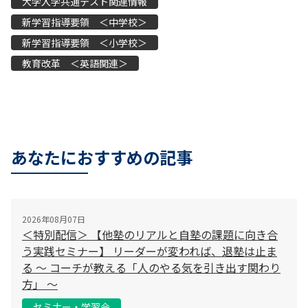
大学入学共通テスト関連情報
新学習指導要領 ＜中学校＞
新学習指導要領 ＜小学校＞
教育改革 ＜英語関連＞
あなたにおすすめの記事
2026年08月07日
＜特別配信＞ 【他塾のリアルと自塾の課題に向き合
う実践セミナー】 リーダーが変われば、退塾は止ま
る 〜 コーチが教える「人のやる気を引き出す関わり
方」 〜
セミナー・学習会