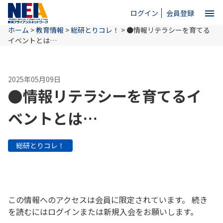
menu
ログイン
会員登録
ホーム
>
教育情報
>
総研とりコレ！
>
●情報リテラシーを育てる
close
イベントとは…
ホーム
2025年05月09日
●情報リテラシーを育てるイ
NEAとは
ベントとは…
教育情報
総研とりコレ！
お問い合わせ
この情報へのアクセスは会員に限定されています。 続き
を読むにはログインまたは新規入会をお願いします。