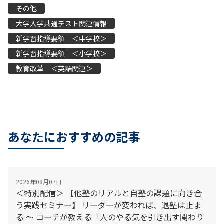
その他
大学入学共通テスト関連情報
新学習指導要領 ＜中学校＞
新学習指導要領 ＜小学校＞
教育改革 ＜英語関連＞
あなたにおすすめの記事
2026年08月07日
＜特別配信＞ 【他塾のリアルと自塾の課題に向き合
う実践セミナー】 リーダーが変われば、退塾は止ま
る 〜 コーチが教える「人のやる気を引き出す関わり