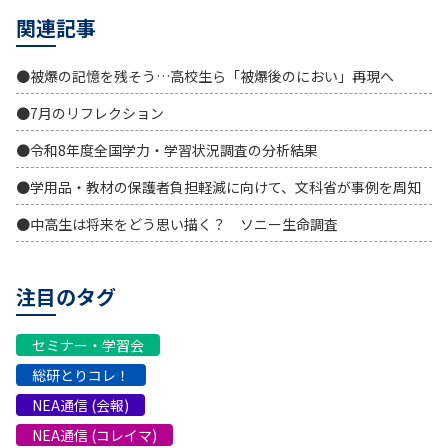
関連記事
●被爆の記憶を残そう…高校生ら「被爆後のにおい」再現へ
●7月のリフレクション
●令和8年度全国学力・学習状況調査の分析結果
●学用品・教材の保護者負担軽減に向けて、文科省が事例を周知
●中高生は将来をどう思い描く？ ソニー生命調査
注目のタグ
セミナー・学習会
総研とりコレ！
NEA通信 (会報)
NEA通信 (コレイマ)