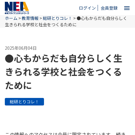
menu
ログイン
会員登録
ホーム
>
教育情報
>
総研とりコレ！
>
●心もからだも自分らしく
close
生きられる学校と社会をつくるために
ホーム
2025年06月04日
●心もからだも自分らしく生
NEAとは
きられる学校と社会をつくる
ために
教育情報
総研とりコレ！
お問い合わせ
この情報へのアクセスは会員に限定されています。 続き