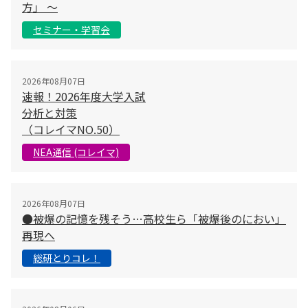
方」 〜
セミナー・学習会
2026年08月07日
速報！2026年度大学入試
分析と対策
（コレイマNO.50）
NEA通信 (コレイマ)
2026年08月07日
●被爆の記憶を残そう…高校生ら「被爆後のにおい」
再現へ
総研とりコレ！