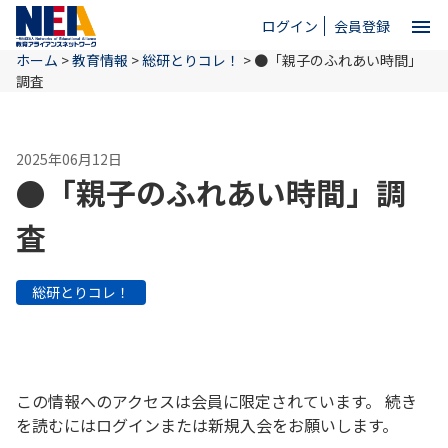
menu
ログイン
会員登録
ホーム
>
教育情報
>
総研とりコレ！
>
●「親子のふれあい時間」
close
調査
ホーム
2025年06月12日
●「親子のふれあい時間」調
NEAとは
査
教育情報
総研とりコレ！
お問い合わせ
この情報へのアクセスは会員に限定されています。 続き
を読むにはログインまたは新規入会をお願いします。