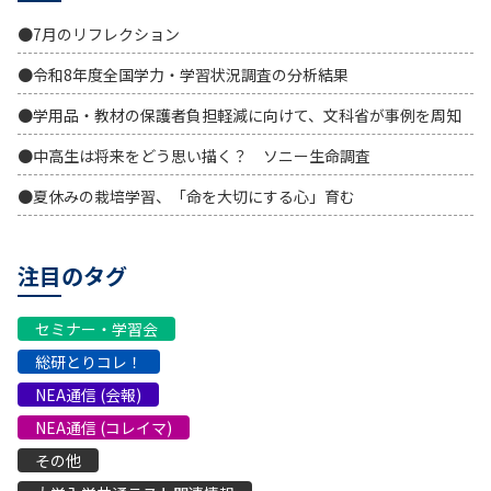
●7月のリフレクション
●令和8年度全国学力・学習状況調査の分析結果
●学用品・教材の保護者負担軽減に向けて、文科省が事例を周知
●中高生は将来をどう思い描く？ ソニー生命調査
●夏休みの栽培学習、「命を大切にする心」育む
注目のタグ
セミナー・学習会
総研とりコレ！
NEA通信 (会報)
NEA通信 (コレイマ)
その他