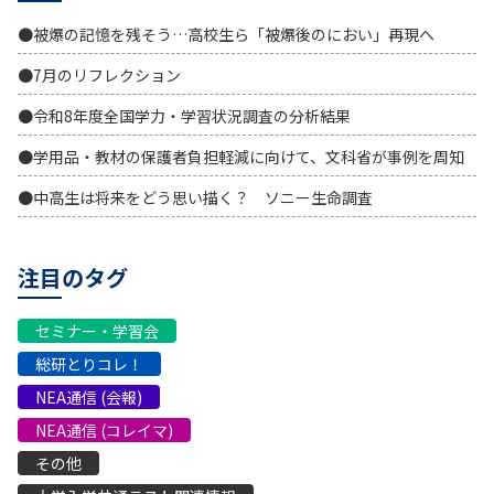
●被爆の記憶を残そう…高校生ら「被爆後のにおい」再現へ
●7月のリフレクション
●令和8年度全国学力・学習状況調査の分析結果
●学用品・教材の保護者負担軽減に向けて、文科省が事例を周知
●中高生は将来をどう思い描く？ ソニー生命調査
注目のタグ
セミナー・学習会
総研とりコレ！
NEA通信 (会報)
NEA通信 (コレイマ)
その他