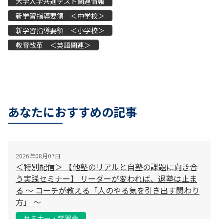
大学入学共通テスト関連情報
新学習指導要領 ＜中学校＞
新学習指導要領 ＜小学校＞
教育改革 ＜英語関連＞
あなたにおすすめの記事
2026年08月07日
＜特別配信＞ 【他塾のリアルと自塾の課題に向き合
う実践セミナー】 リーダーが変われば、退塾は止ま
る 〜 コーチが教える「人のやる気を引き出す関わり
方」 〜
セミナー・学習会