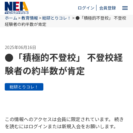
menu
ログイン
会員登録
ホーム
>
教育情報
>
総研とりコレ！
>
●「積極的不登校」 不登校
close
経験者の約半数が肯定
ホーム
2025年06月16日
●「積極的不登校」 不登校経
NEAとは
験者の約半数が肯定
教育情報
総研とりコレ！
お問い合わせ
この情報へのアクセスは会員に限定されています。 続き
を読むにはログインまたは新規入会をお願いします。