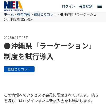
menu
ログイン
会員登録
ホーム
>
教育情報
>
総研とりコレ！
>
●沖縄県「ラーケーショ
close
ン」制度を試行導入
ホーム
2025年07月15日
●沖縄県「ラーケーション」
NEAとは
制度を試行導入
教育情報
総研とりコレ！
お問い合わせ
この情報へのアクセスは会員に限定されています。 続き
を読むにはログインまたは新規入会をお願いします。