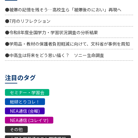
●被爆の記憶を残そう…高校生ら「被爆後のにおい」再現へ
●7月のリフレクション
●令和8年度全国学力・学習状況調査の分析結果
●学用品・教材の保護者負担軽減に向けて、文科省が事例を周知
●中高生は将来をどう思い描く？ ソニー生命調査
注目のタグ
セミナー・学習会
総研とりコレ！
NEA通信 (会報)
NEA通信 (コレイマ)
その他