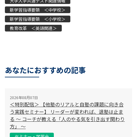
大学入学共通テスト関連情報
新学習指導要領 ＜中学校＞
新学習指導要領 ＜小学校＞
教育改革 ＜英語関連＞
あなたにおすすめの記事
2026年08月07日
＜特別配信＞ 【他塾のリアルと自塾の課題に向き合
う実践セミナー】 リーダーが変われば、退塾は止ま
る 〜 コーチが教える「人のやる気を引き出す関わり
方」 〜
セミナー・学習会