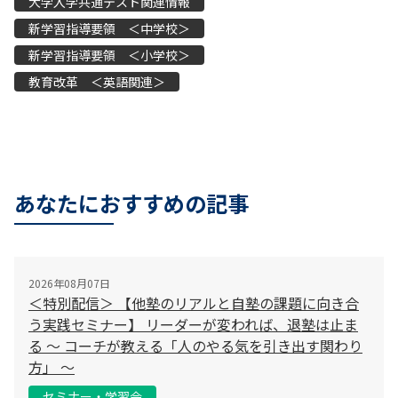
大学入学共通テスト関連情報
新学習指導要領 ＜中学校＞
新学習指導要領 ＜小学校＞
教育改革 ＜英語関連＞
あなたにおすすめの記事
2026年08月07日
＜特別配信＞ 【他塾のリアルと自塾の課題に向き合
う実践セミナー】 リーダーが変われば、退塾は止ま
る 〜 コーチが教える「人のやる気を引き出す関わり
方」 〜
セミナー・学習会