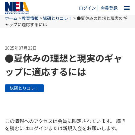
menu
ログイン
会員登録
ホーム
>
教育情報
>
総研とりコレ！
>
●夏休みの理想と現実のギ
close
ャップに適応するには
ホーム
2025年07月23日
●夏休みの理想と現実のギャ
NEAとは
ップに適応するには
教育情報
総研とりコレ！
お問い合わせ
この情報へのアクセスは会員に限定されています。 続き
を読むにはログインまたは新規入会をお願いします。