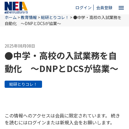
menu
ログイン
会員登録
ホーム
>
教育情報
>
総研とりコレ！
>
●中学・高校の入試業務を
close
自動化 ～DNPとDCSが協業～
ホーム
2025年08月08日
●中学・高校の入試業務を自
NEAとは
動化 ～DNPとDCSが協業～
教育情報
総研とりコレ！
お問い合わせ
この情報へのアクセスは会員に限定されています。 続き
を読むにはログインまたは新規入会をお願いします。