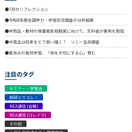
●7月のリフレクション
●令和8年度全国学力・学習状況調査の分析結果
●学用品・教材の保護者負担軽減に向けて、文科省が事例を周知
●中高生は将来をどう思い描く？ ソニー生命調査
●夏休みの栽培学習、「命を大切にする心」育む
注目のタグ
セミナー・学習会
総研とりコレ！
NEA通信 (会報)
NEA通信 (コレイマ)
その他