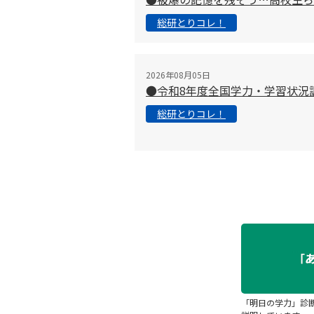
総研とりコレ！
2026年08月05日
●令和8年度全国学力・学習状況
総研とりコレ！
「明日の学力」診