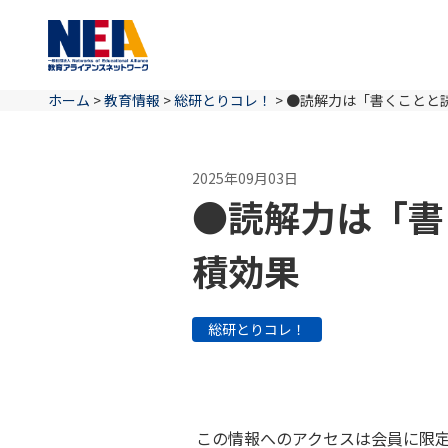
ホーム
>
教育情報
>
総研とりコレ！
>
●読解力は「書くことと
2025年09月03日
●読解力は「書
積効果
総研とりコレ！
この情報へのアクセスは会員に限定