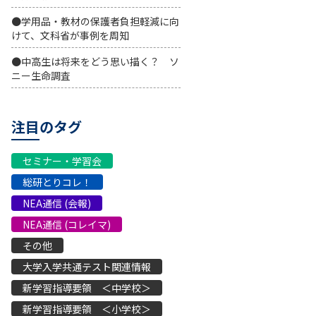
●学用品・教材の保護者負担軽減に向
けて、文科省が事例を周知
●中高生は将来をどう思い描く？ ソ
ニー生命調査
注目のタグ
セミナー・学習会
総研とりコレ！
NEA通信 (会報)
NEA通信 (コレイマ)
その他
大学入学共通テスト関連情報
新学習指導要領 ＜中学校＞
新学習指導要領 ＜小学校＞