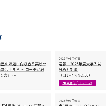
事
2026年08月07日
自塾の課題に向き合う実践セ
速報！2026年度大学入試
塾は止まる 〜 コーチが教
分析と対策
り方」 〜
（コレイマNO.50）
NEA通信 (コレイマ)
2026年08月06日
「被爆後のにおい」再現へ
●7月のリフレクション