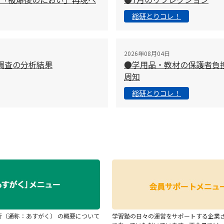
総研とりコレ！
2026年08月04日
調査の分析結果
●学用品・教材の保護者負
周知
総研とりコレ！
断（通称：あすがく） の概要について
学習塾の日々の運営をサポートする企業