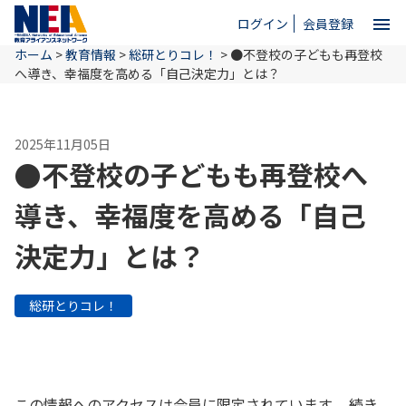
menu
ログイン
会員登録
ホーム
>
教育情報
>
総研とりコレ！
>
●不登校の子どもも再登校
close
へ導き、幸福度を高める「自己決定力」とは？
ホーム
2025年11月05日
●不登校の子どもも再登校へ
NEAとは
導き、幸福度を高める「自己
決定力」とは？
教育情報
総研とりコレ！
お問い合わせ
この情報へのアクセスは会員に限定されています。 続き