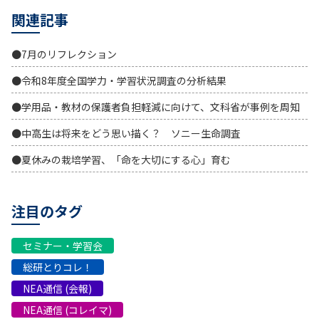
関連記事
●7月のリフレクション
●令和8年度全国学力・学習状況調査の分析結果
●学用品・教材の保護者負担軽減に向けて、文科省が事例を周知
●中高生は将来をどう思い描く？ ソニー生命調査
●夏休みの栽培学習、「命を大切にする心」育む
注目のタグ
セミナー・学習会
総研とりコレ！
NEA通信 (会報)
NEA通信 (コレイマ)