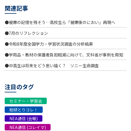
関連記事
●被爆の記憶を残そう…高校生ら「被爆後のにおい」再現へ
●7月のリフレクション
●令和8年度全国学力・学習状況調査の分析結果
●学用品・教材の保護者負担軽減に向けて、文科省が事例を周知
●中高生は将来をどう思い描く？ ソニー生命調査
注目のタグ
セミナー・学習会
総研とりコレ！
NEA通信 (会報)
NEA通信 (コレイマ)