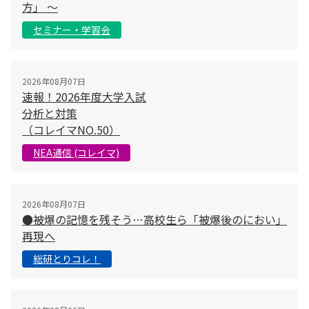
方」 〜
セミナー・学習会
2026年08月07日
速報！2026年度大学入試
分析と対策
（コレイマNO.50）
NEA通信 (コレイマ)
2026年08月07日
●被爆の記憶を残そう…高校生ら「被爆後のにおい」
再現へ
総研とりコレ！