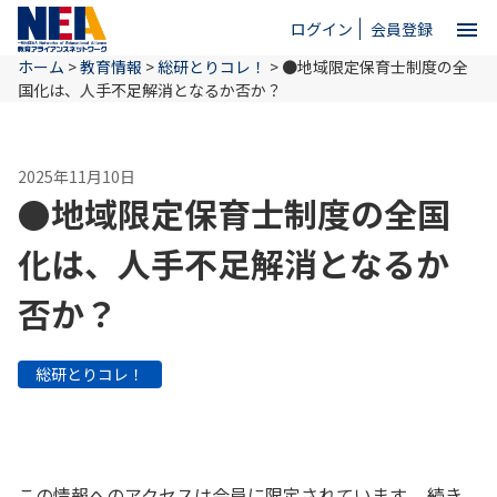
menu
ログイン
会員登録
ホーム
>
教育情報
>
総研とりコレ！
>
●地域限定保育士制度の全
close
国化は、人手不足解消となるか否か？
ホーム
2025年11月10日
●地域限定保育士制度の全国
NEAとは
化は、人手不足解消となるか
否か？
教育情報
総研とりコレ！
お問い合わせ
この情報へのアクセスは会員に限定されています。 続き