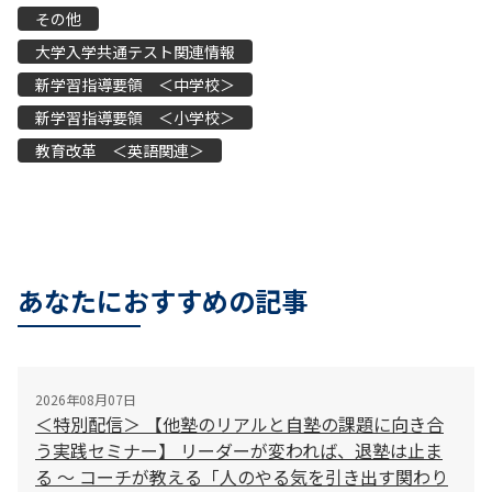
その他
大学入学共通テスト関連情報
新学習指導要領 ＜中学校＞
新学習指導要領 ＜小学校＞
教育改革 ＜英語関連＞
あなたにおすすめの記事
2026年08月07日
＜特別配信＞ 【他塾のリアルと自塾の課題に向き合
う実践セミナー】 リーダーが変われば、退塾は止ま
る 〜 コーチが教える「人のやる気を引き出す関わり