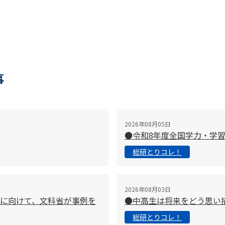
事
2026年08月05日
●令和8年度全国学力・学
総研とりコレ！
2026年08月03日
に向けて、文科省が事例を
●中高生は将来をどう思い
総研とりコレ！