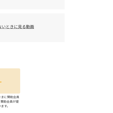
ないときに見る動画
さまに賛助会員
、賛助会員が提
います。