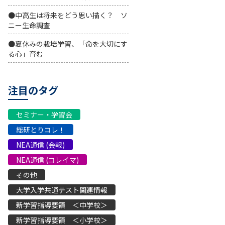
●中高生は将来をどう思い描く？ ソ
ニー生命調査
●夏休みの栽培学習、「命を大切にす
る心」育む
注目のタグ
セミナー・学習会
総研とりコレ！
NEA通信 (会報)
NEA通信 (コレイマ)
その他
大学入学共通テスト関連情報
新学習指導要領 ＜中学校＞
新学習指導要領 ＜小学校＞