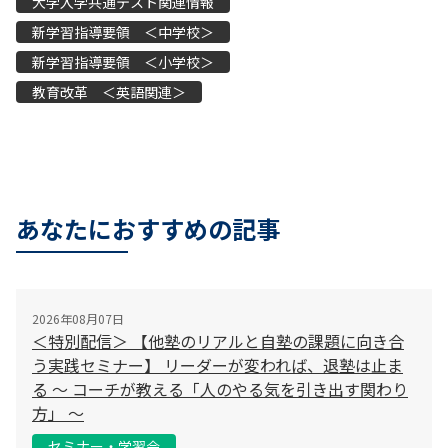
大学入学共通テスト関連情報
新学習指導要領 ＜中学校＞
新学習指導要領 ＜小学校＞
教育改革 ＜英語関連＞
あなたにおすすめの記事
2026年08月07日
＜特別配信＞ 【他塾のリアルと自塾の課題に向き合
う実践セミナー】 リーダーが変われば、退塾は止ま
る 〜 コーチが教える「人のやる気を引き出す関わり
方」 〜
セミナー・学習会