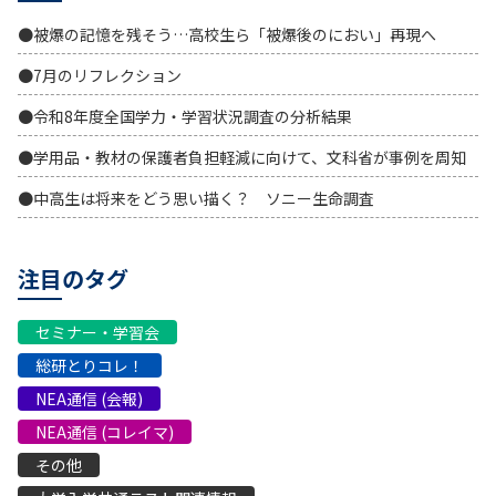
●被爆の記憶を残そう…高校生ら「被爆後のにおい」再現へ
●7月のリフレクション
●令和8年度全国学力・学習状況調査の分析結果
●学用品・教材の保護者負担軽減に向けて、文科省が事例を周知
●中高生は将来をどう思い描く？ ソニー生命調査
注目のタグ
セミナー・学習会
総研とりコレ！
NEA通信 (会報)
NEA通信 (コレイマ)
その他