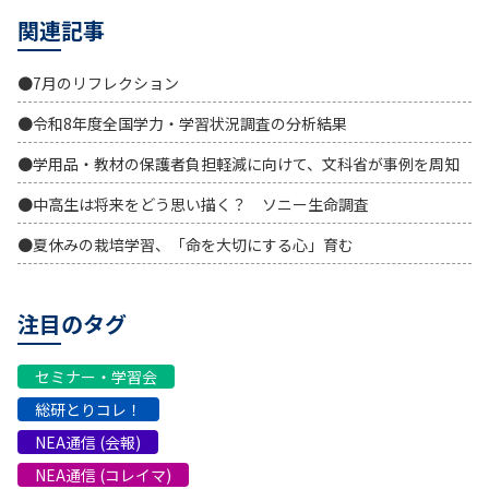
関連記事
●7月のリフレクション
●令和8年度全国学力・学習状況調査の分析結果
●学用品・教材の保護者負担軽減に向けて、文科省が事例を周知
●中高生は将来をどう思い描く？ ソニー生命調査
●夏休みの栽培学習、「命を大切にする心」育む
注目のタグ
セミナー・学習会
総研とりコレ！
NEA通信 (会報)
NEA通信 (コレイマ)