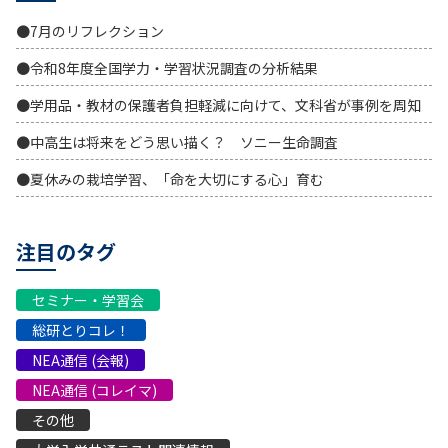
●7月のリフレクション
●令和8年度全国学力・学習状況調査の分析結果
●学用品・教材の保護者負担軽減に向けて、文科省が事例を周知
●中高生は将来をどう思い描く？ ソニー生命調査
●夏休みの栽培学習、「命を大切にする心」育む
注目のタグ
セミナー・学習会
総研とりコレ！
NEA通信 (会報)
NEA通信 (コレイマ)
その他