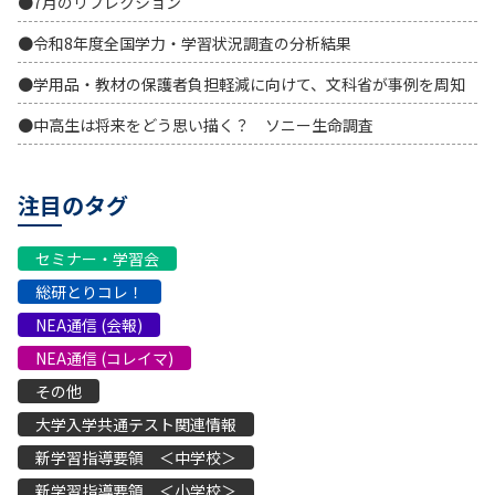
●7月のリフレクション
●令和8年度全国学力・学習状況調査の分析結果
●学用品・教材の保護者負担軽減に向けて、文科省が事例を周知
●中高生は将来をどう思い描く？ ソニー生命調査
注目のタグ
セミナー・学習会
総研とりコレ！
NEA通信 (会報)
NEA通信 (コレイマ)
その他
大学入学共通テスト関連情報
新学習指導要領 ＜中学校＞
新学習指導要領 ＜小学校＞