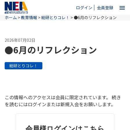
menu
ログイン
会員登録
ホーム
>
教育情報
>
総研とりコレ！
>
●6月のリフレクション
close
2026年07月02日
ホーム
●6月のリフレクション
NEAとは
総研とりコレ！
教育情報
この情報へのアクセスは会員に限定されています。 続き
お問い合わせ
を読むにはログインまたは新規入会をお願いします。
会員様ログインはこちら