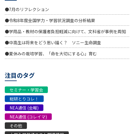
●7月のリフレクション
●令和8年度全国学力・学習状況調査の分析結果
●学用品・教材の保護者負担軽減に向けて、文科省が事例を周知
●中高生は将来をどう思い描く？ ソニー生命調査
●夏休みの栽培学習、「命を大切にする心」育む
注目のタグ
セミナー・学習会
総研とりコレ！
NEA通信 (会報)
NEA通信 (コレイマ)
その他