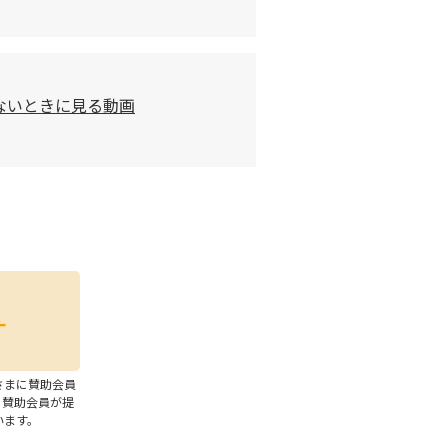
ないときに見る動画
さまに賛助会員
、賛助会員が提
います。