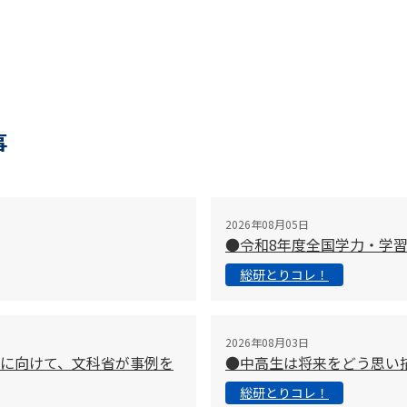
事
2026年08月05日
●令和8年度全国学力・学
総研とりコレ！
2026年08月03日
に向けて、文科省が事例を
●中高生は将来をどう思い
総研とりコレ！