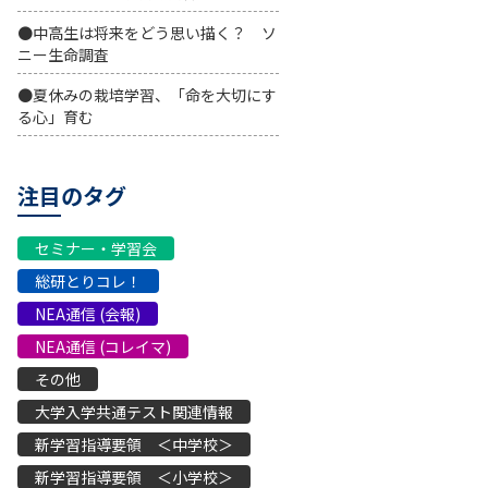
●中高生は将来をどう思い描く？ ソ
ニー生命調査
●夏休みの栽培学習、「命を大切にす
る心」育む
注目のタグ
セミナー・学習会
総研とりコレ！
NEA通信 (会報)
NEA通信 (コレイマ)
その他
大学入学共通テスト関連情報
新学習指導要領 ＜中学校＞
新学習指導要領 ＜小学校＞