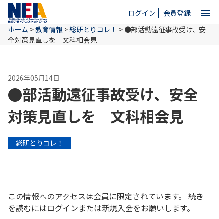
menu
ログイン
会員登録
ホーム
>
教育情報
>
総研とりコレ！
>
●部活動遠征事故受け、安
close
全対策見直しを 文科相会見
ホーム
2026年05月14日
●部活動遠征事故受け、安全
NEAとは
対策見直しを 文科相会見
教育情報
総研とりコレ！
お問い合わせ
この情報へのアクセスは会員に限定されています。 続き
を読むにはログインまたは新規入会をお願いします。