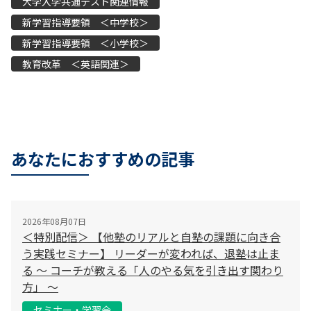
大学入学共通テスト関連情報
新学習指導要領 ＜中学校＞
新学習指導要領 ＜小学校＞
教育改革 ＜英語関連＞
あなたにおすすめの記事
2026年08月07日
＜特別配信＞ 【他塾のリアルと自塾の課題に向き合
う実践セミナー】 リーダーが変われば、退塾は止ま
る 〜 コーチが教える「人のやる気を引き出す関わり
方」 〜
セミナー・学習会