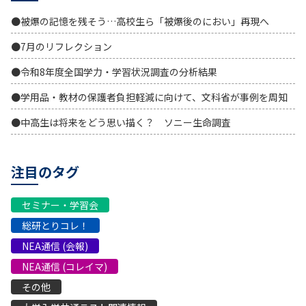
●被爆の記憶を残そう…高校生ら「被爆後のにおい」再現へ
●7月のリフレクション
●令和8年度全国学力・学習状況調査の分析結果
●学用品・教材の保護者負担軽減に向けて、文科省が事例を周知
●中高生は将来をどう思い描く？ ソニー生命調査
注目のタグ
セミナー・学習会
総研とりコレ！
NEA通信 (会報)
NEA通信 (コレイマ)
その他