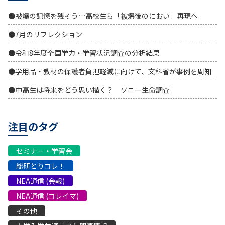
●被爆の記憶を残そう…高校生ら「被爆後のにおい」再現へ
●7月のリフレクション
●令和8年度全国学力・学習状況調査の分析結果
●学用品・教材の保護者負担軽減に向けて、文科省が事例を周知
●中高生は将来をどう思い描く？ ソニー生命調査
注目のタグ
セミナー・学習会
総研とりコレ！
NEA通信 (会報)
NEA通信 (コレイマ)
その他