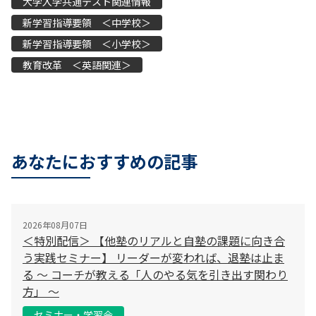
大学入学共通テスト関連情報
新学習指導要領 ＜中学校＞
新学習指導要領 ＜小学校＞
教育改革 ＜英語関連＞
あなたにおすすめの記事
2026年08月07日
＜特別配信＞ 【他塾のリアルと自塾の課題に向き合
う実践セミナー】 リーダーが変われば、退塾は止ま
る 〜 コーチが教える「人のやる気を引き出す関わり
方」 〜
セミナー・学習会