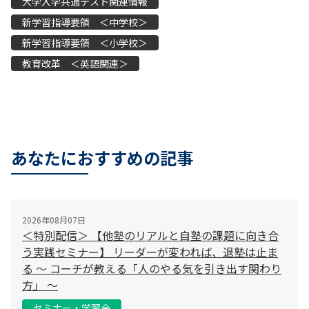
大学入学共通テスト関連情報
新学習指導要領 ＜中学校＞
新学習指導要領 ＜小学校＞
教育改革 ＜英語関連＞
あなたにおすすめの記事
2026年08月07日
＜特別配信＞ 【他塾のリアルと自塾の課題に向き合
う実践セミナー】 リーダーが変われば、退塾は止ま
る 〜 コーチが教える「人のやる気を引き出す関わり
方」 〜
セミナー・学習会