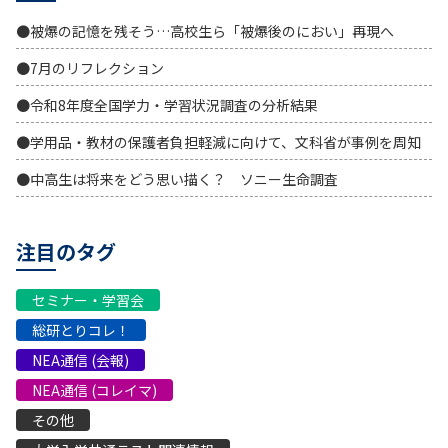
●被爆の記憶を残そう…高校生ら「被爆後のにおい」再現へ
●7月のリフレクション
●令和8年度全国学力・学習状況調査の分析結果
●学用品・教材の保護者負担軽減に向けて、文科省が事例を周知
●中高生は将来をどう思い描く？ ソニー生命調査
注目のタグ
セミナー・学習会
総研とりコレ！
NEA通信 (会報)
NEA通信 (コレイマ)
その他