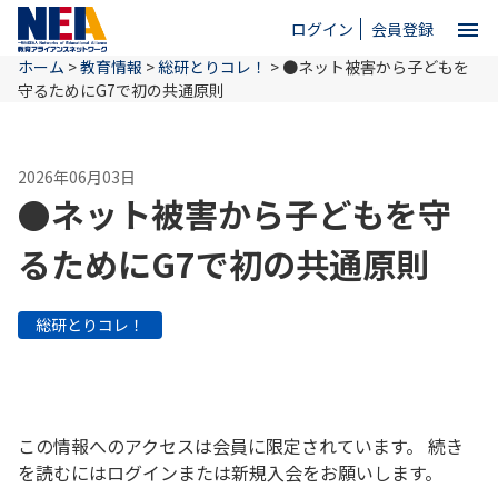
menu
ログイン
会員登録
ホーム
>
教育情報
>
総研とりコレ！
>
●ネット被害から子どもを
close
守るためにG7で初の共通原則
ホーム
2026年06月03日
●ネット被害から子どもを守
NEAとは
るためにG7で初の共通原則
教育情報
総研とりコレ！
お問い合わせ
この情報へのアクセスは会員に限定されています。 続き
を読むにはログインまたは新規入会をお願いします。