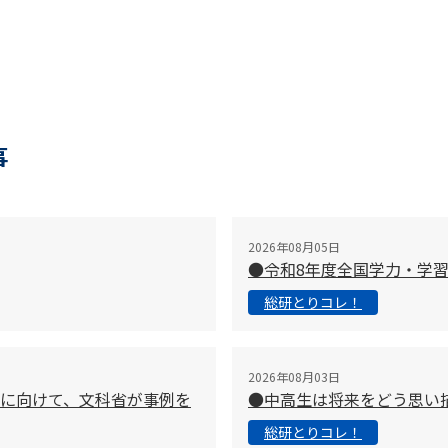
事
2026年08月05日
●令和8年度全国学力・学
総研とりコレ！
2026年08月03日
に向けて、文科省が事例を
●中高生は将来をどう思い
総研とりコレ！