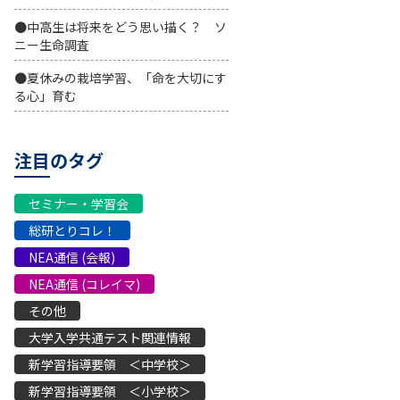
●中高生は将来をどう思い描く？ ソ
ニー生命調査
●夏休みの栽培学習、「命を大切にす
る心」育む
注目のタグ
セミナー・学習会
総研とりコレ！
NEA通信 (会報)
NEA通信 (コレイマ)
その他
大学入学共通テスト関連情報
新学習指導要領 ＜中学校＞
新学習指導要領 ＜小学校＞