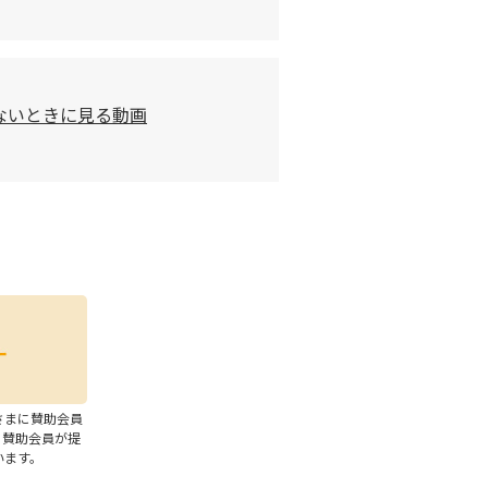
ないときに見る動画
さまに賛助会員
、賛助会員が提
います。