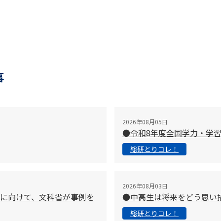
事
2026年08月05日
●令和8年度全国学力・学
総研とりコレ！
2026年08月03日
に向けて、文科省が事例を
●中高生は将来をどう思い
総研とりコレ！