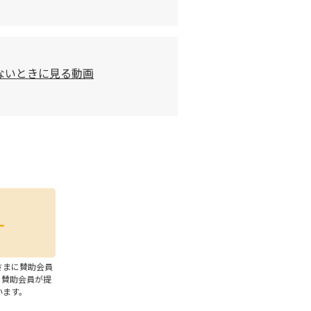
ないときに見る動画
さまに賛助会員
、賛助会員が提
います。