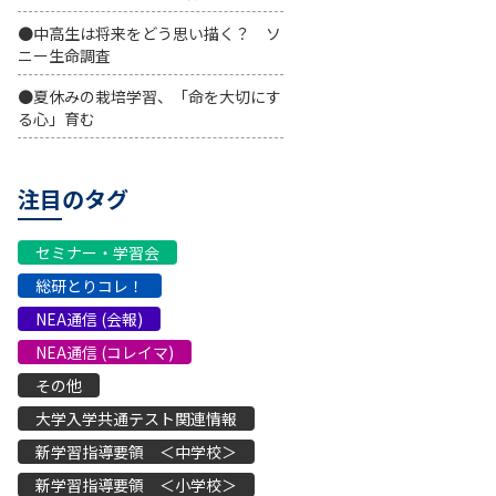
●中高生は将来をどう思い描く？ ソ
ニー生命調査
●夏休みの栽培学習、「命を大切にす
る心」育む
注目のタグ
セミナー・学習会
総研とりコレ！
NEA通信 (会報)
NEA通信 (コレイマ)
その他
大学入学共通テスト関連情報
新学習指導要領 ＜中学校＞
新学習指導要領 ＜小学校＞