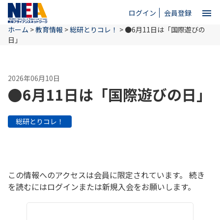
menu
ログイン
会員登録
ホーム
>
教育情報
>
総研とりコレ！
>
●6月11日は「国際遊びの
close
日」
ホーム
2026年06月10日
●6月11日は「国際遊びの日」
NEAとは
総研とりコレ！
教育情報
お問い合わせ
この情報へのアクセスは会員に限定されています。 続き
を読むにはログインまたは新規入会をお願いします。