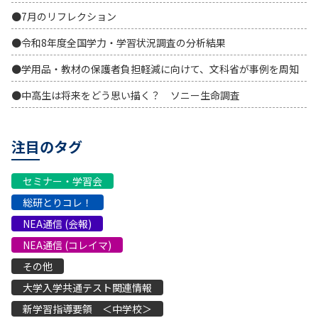
●7月のリフレクション
●令和8年度全国学力・学習状況調査の分析結果
●学用品・教材の保護者負担軽減に向けて、文科省が事例を周知
●中高生は将来をどう思い描く？ ソニー生命調査
注目のタグ
セミナー・学習会
総研とりコレ！
NEA通信 (会報)
NEA通信 (コレイマ)
その他
大学入学共通テスト関連情報
新学習指導要領 ＜中学校＞