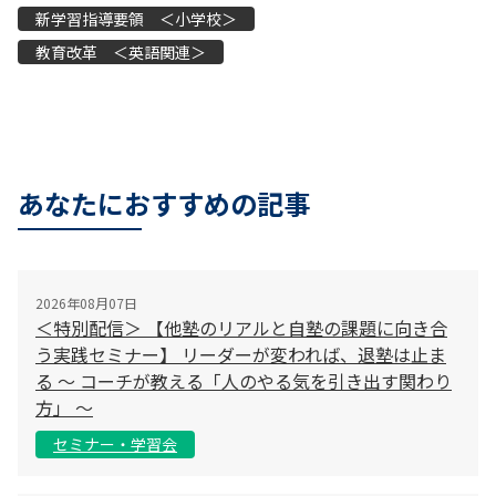
新学習指導要領 ＜小学校＞
教育改革 ＜英語関連＞
あなたにおすすめの記事
2026年08月07日
＜特別配信＞ 【他塾のリアルと自塾の課題に向き合
う実践セミナー】 リーダーが変われば、退塾は止ま
る 〜 コーチが教える「人のやる気を引き出す関わり
方」 〜
セミナー・学習会