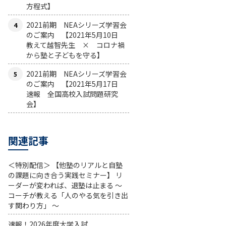
方程式】
2021前期 NEAシリーズ学習会
のご案内 【2021年5月10日
教えて越智先生 × コロナ禍
から塾と子どもを守る】
2021前期 NEAシリーズ学習会
のご案内 【2021年5月17日
速報 全国高校入試問題研究
会】
関連記事
＜特別配信＞ 【他塾のリアルと自塾
の課題に向き合う実践セミナー】 リ
ーダーが変われば、退塾は止まる 〜
コーチが教える「人のやる気を引き出
す関わり方」 〜
速報！2026年度大学入試