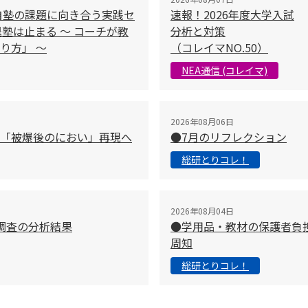
自塾の課題に向き合う実践セ
速報！2026年度大学入試
塾は止まる 〜 コーチが教
分析と対策
り方」 〜
（コレイマNO.50）
NEA通信 (コレイマ)
2026年08月06日
「被爆後のにおい」再現へ
●7月のリフレクション
総研とりコレ！
2026年08月04日
調査の分析結果
●学用品・教材の保護者負
周知
総研とりコレ！