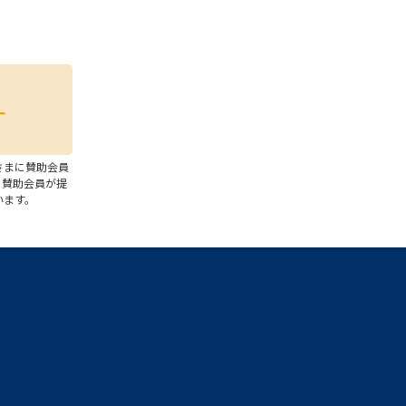
さまに賛助会員
、賛助会員が提
います。