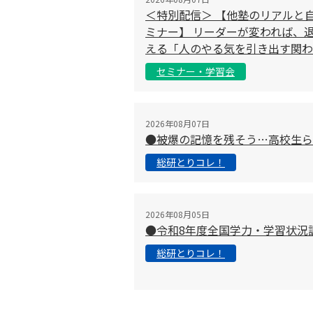
＜特別配信＞ 【他塾のリアルと
ミナー】 リーダーが変われば、退
える「人のやる気を引き出す関わ
セミナー・学習会
2026年08月07日
●被爆の記憶を残そう…高校生ら
総研とりコレ！
2026年08月05日
●令和8年度全国学力・学習状況
総研とりコレ！