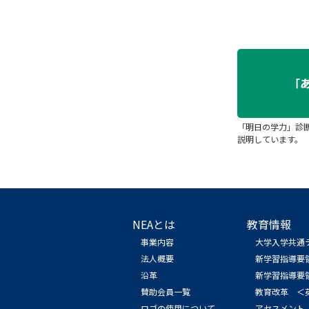
「明日の学力」診
説明しています。
NEAとは
教育情報
事業内容
大学入学共通
法人概要
新学習指導要
沿革
新学習指導要
賛助会員一覧
教育改革 ＜
ロゴの使用について
アセスメント