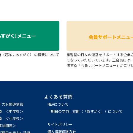
断（通称：あすがく） の概要について
学習塾の日々の運営をサポートする企業
になっていただいています。正会員には
供する「会員サポートメニュー」がござ
よくある質問
テスト関連情報
NEAについて
領 ＜中学校＞
「明日の学力」診断（「あすがく」）について
領 ＜小学校＞
サイトポリシー
英語関連＞
個人情報保護方針
「明日の学力」診断