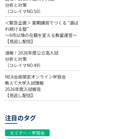
分析と対策
（コレイマNO.50）
＜緊急企画＞ 夏期講習でつくる “選ば
れ続ける塾”
～9月以降の在籍を変える教室運営～
【見逃し配信】
速報！2026年度公立高入試
分析と対策
（コレイマNO.49）
NEA会員限定オンライン学習会
教えて大学入試情報
2026年度入試報告
【見逃し配信】
注目のタグ
セミナー・学習会