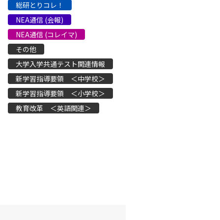
総研とりコレ！
NEA通信 (会報)
NEA通信 (コレイマ)
その他
大学入学共通テスト関連情報
新学習指導要領 ＜中学校＞
新学習指導要領 ＜小学校＞
教育改革 ＜英語関連＞