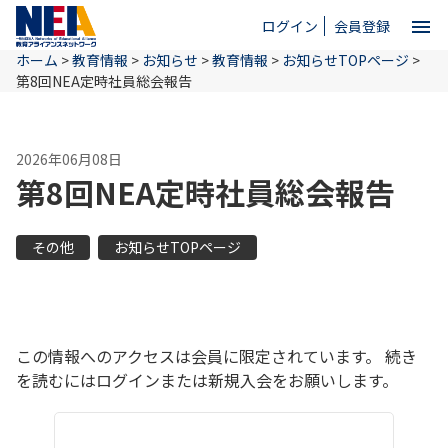
menu
ログイン
会員登録
ホーム
>
教育情報
>
お知らせ
>
教育情報
>
お知らせTOPページ
>
close
第8回NEA定時社員総会報告
ホーム
2026年06月08日
第8回NEA定時社員総会報告
NEAとは
その他
お知らせTOPページ
教育情報
お問い合わせ
この情報へのアクセスは会員に限定されています。 続き
を読むにはログインまたは新規入会をお願いします。