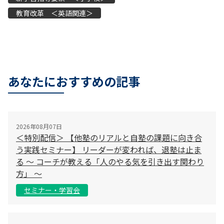
教育改革 ＜英語関連＞
あなたにおすすめの記事
2026年08月07日
＜特別配信＞ 【他塾のリアルと自塾の課題に向き合
う実践セミナー】 リーダーが変われば、退塾は止ま
る 〜 コーチが教える「人のやる気を引き出す関わり
方」 〜
セミナー・学習会