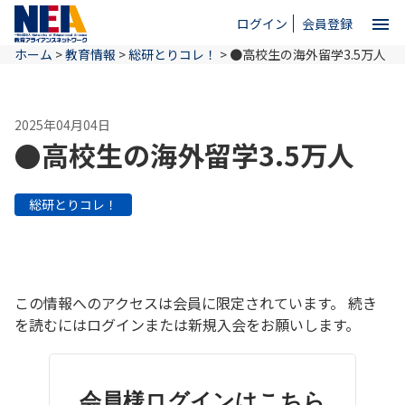
menu
ログイン
会員登録
ホーム
>
教育情報
>
総研とりコレ！
>
●高校生の海外留学3.5万人
close
2025年04月04日
ホーム
●高校生の海外留学3.5万人
NEAとは
総研とりコレ！
教育情報
この情報へのアクセスは会員に限定されています。 続き
お問い合わせ
を読むにはログインまたは新規入会をお願いします。
会員様ログインはこちら