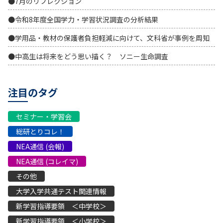
●7月のリフレクション
●令和8年度全国学力・学習状況調査の分析結果
●学用品・教材の保護者負担軽減に向けて、文科省が事例を周知
●中高生は将来をどう思い描く？ ソニー生命調査
注目のタグ
セミナー・学習会
総研とりコレ！
NEA通信 (会報)
NEA通信 (コレイマ)
その他
大学入学共通テスト関連情報
新学習指導要領 ＜中学校＞
新学習指導要領 ＜小学校＞