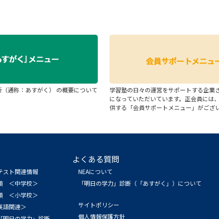
断（通称：あすがく） の概要について
学習塾の日々の運営をサポートする企業
になっていただいています。正会員には
供する「会員サポートメニュー」がござ
よくある質問
テスト関連情報
NEAについて
領 ＜中学校＞
「明日の学力」診断（「あすがく」）について
領 ＜小学校＞
サイトポリシー
英語関連＞
個人情報保護方針
「明日の学力」診断