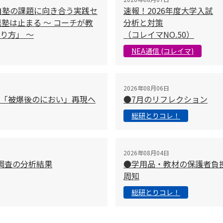
自塾の課題に向き合う実践セ
速報！2026年度大学入試
塾は止まる 〜 コーチが教
分析と対策
り方」 〜
（コレイマNO.50）
NEA通信 (コレイマ)
2026年08月06日
「被爆後のにおい」再現へ
●7月のリフレクション
総研とりコレ！
2026年08月04日
調査の分析結果
●学用品・教材の保護者負
周知
総研とりコレ！