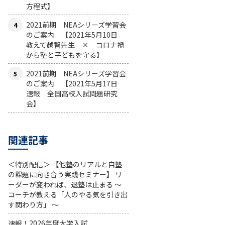
方程式】
2021前期 NEAシリーズ学習会
のご案内 【2021年5月10日
教えて越智先生 × コロナ禍
から塾と子どもを守る】
2021前期 NEAシリーズ学習会
のご案内 【2021年5月17日
速報 全国高校入試問題研究
会】
関連記事
＜特別配信＞ 【他塾のリアルと自塾
の課題に向き合う実践セミナー】 リ
ーダーが変われば、退塾は止まる 〜
コーチが教える「人のやる気を引き出
す関わり方」 〜
速報！2026年度大学入試