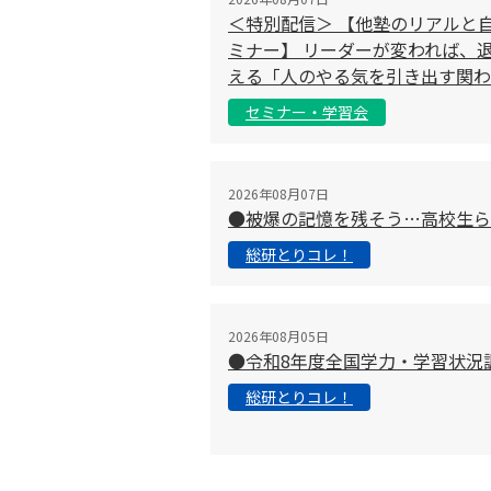
＜特別配信＞ 【他塾のリアルと
ミナー】 リーダーが変われば、退
える「人のやる気を引き出す関わ
セミナー・学習会
2026年08月07日
●被爆の記憶を残そう…高校生ら
総研とりコレ！
2026年08月05日
●令和8年度全国学力・学習状況
総研とりコレ！