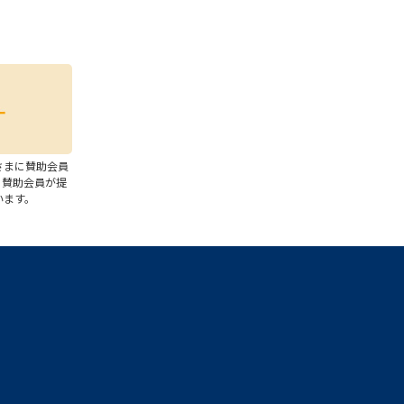
さまに賛助会員
、賛助会員が提
います。