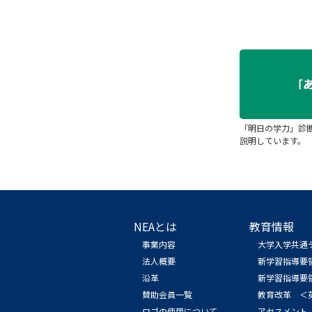
「明日の学力」診
説明しています。
NEAとは
教育情報
事業内容
大学入学共通
法人概要
新学習指導要
沿革
新学習指導要
賛助会員一覧
教育改革 ＜
ロゴの使用について
アセスメント