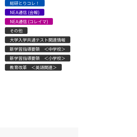
総研とりコレ！
NEA通信 (会報)
NEA通信 (コレイマ)
その他
大学入学共通テスト関連情報
新学習指導要領 ＜中学校＞
新学習指導要領 ＜小学校＞
教育改革 ＜英語関連＞