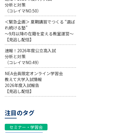
分析と対策
（コレイマNO.50）
＜緊急企画＞ 夏期講習でつくる “選ば
れ続ける塾”
～9月以降の在籍を変える教室運営～
【見逃し配信】
速報！2026年度公立高入試
分析と対策
（コレイマNO.49）
NEA会員限定オンライン学習会
教えて大学入試情報
2026年度入試報告
【見逃し配信】
注目のタグ
セミナー・学習会